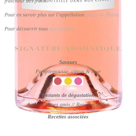
fraîcheur des fruits.
Pour en savoir plus sur l’appellation
Côtes du Rhône
Pour découvrir tous
nos terroirs
SIGNATURE AROMATIQUE
Saveurs
Pamplemousse, citron & rose
Instants de dégustation
Apéritif entres amis // Repas estivaux
Recettes associées