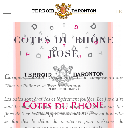
FR
CÔTES DU RHÔNE
ROSÉ
C
arignan, Cinsault, Grenache et Syrah composent notre
Côtes du Rhône rosé Terroir Daronton.
Les baies sont éraflées et légèrement foulées. Les jus clairs
sont fermentés à basse température. Un élevage sur lies
fines de 3 mois développe les arômes. La mise en bouteille
se fait dès le début du printemps pour préserver la