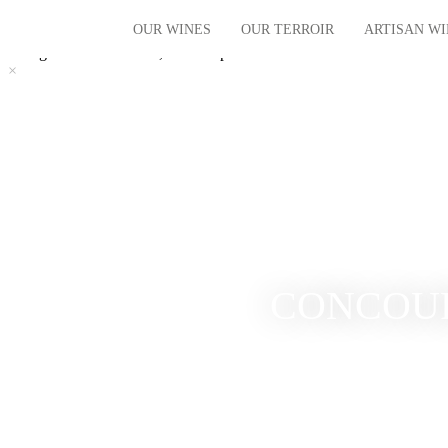
Chargement du contenu, veuillez patienter...
OUR WINES
OUR TERROIR
ARTISAN W
×
Chargement du contenu, veuillez patienter...
×
The vintages
Our Terroir
The villages
Our History
The regional
Limited Editions
Organic
CONCOU