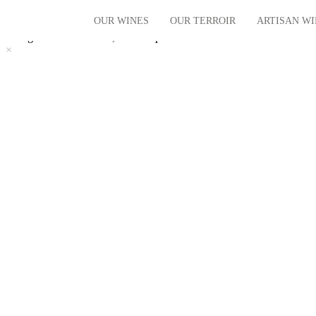
Chargement du contenu, veuillez patienter...
OUR WINES
OUR TERROIR
ARTISAN W
×
Chargement du contenu, veuillez patienter...
×
The vintages
Our Terroir
The villages
Our History
The regional
Limited Editions
Organic