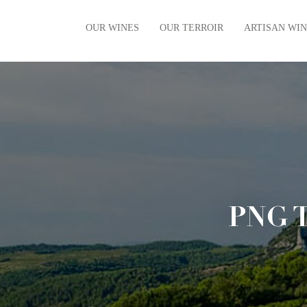
OUR WINES
OUR TERROIR
ARTISAN WI
The vintages
Our Terroir
The villages
Our History
The regional
Limited Editions
Organic
PNG 