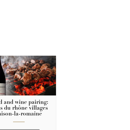
d and wine pairing:
s du rhône villages
aison-la-romaine